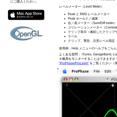
にご購入ください。
レベルメーター（Level Meter）
Peak と RMS レベルメーター
Peak ホールド／減衰
合／差メーター（Sum/Diff meter）
コリレーションメーター（Correlatio
クリップ表示（連続したクリップ
ラベル
クリップ、警告、注意レベル指定
使用例：Help メニューのヘルプをごら
よくある質問： iTunes, GarageBand, Log
オ
出力
をモニターすることはできます
"ProPhase/ProLevel"
をご覧ください（