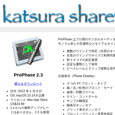
ProPhase はプロ用のデジタルオー
モノラル音との互換性などをリアルタイ
複数のウインドウ対応（任意のオ
任意のウインドウサイズで利用可
秒３０コマの反応速度
設定を書類として保存
ピークレベルとクリップ状態を音
ProPhase 2.3
位相表示（Phase Display）
４つの XY プロット・タイプ.
購入＆ダウンロード
線／点／虹色のプロット・モード
日付: 2022 年 1 月 8 日
線形／対数スケール
OS: macOS 10.14.6 以降
ゲイン・コントロール
ライセンス: Mac App Store
サンプル幅指定
US$24.99
軸表示オン／オフ
1.x からの無料アップグレー
グリッド表示オン／オフ
ドはありません。2.3 を新規
プロット／グリッド／背景色指定